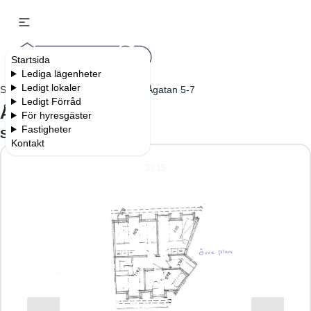
Startsida
Lediga lägenheter
Ledigt lokaler
Startsida
Lediga bostäder
Ågatan 5-7
Ledigt Förråd
Ågatan 5-7
För hyresgäster
Fastigheter
Söderköping
Kontakt
3 / 15