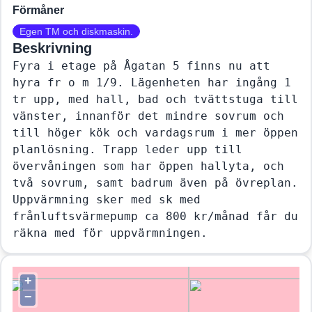
Förmåner
Egen TM och diskmaskin.
Beskrivning
Fyra i etage på Ågatan 5 finns nu att 
hyra fr o m 1/9. Lägenheten har ingång 1 
tr upp, med hall, bad och tvättstuga till 
vänster, innanför det mindre sovrum och 
till höger kök och vardagsrum i mer öppen 
planlösning. Trapp leder upp till 
övervåningen som har öppen hallyta, och 
två sovrum, samt badrum även på övreplan. 
Uppvärmning sker med sk med 
frånluftsvärmepump ca 800 kr/månad får du 
räkna med för uppvärmningen. 
+
−