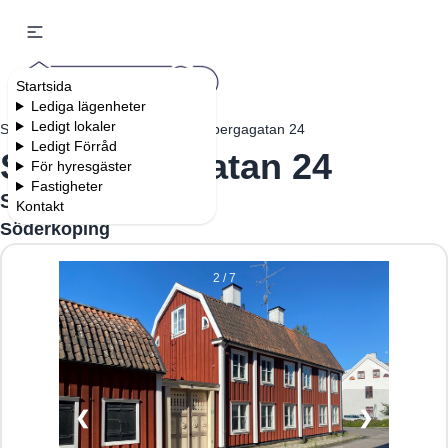
Startsida
Lediga lägenheter
Ledigt lokaler
Startsida
Fastigheter
Skönbergagatan 24
Ledigt Förråd
Skönbergagatan 24
För hyresgäster
Fastigheter
Söderköping
Kontakt
Söderköping
2 / 7
❮
❯