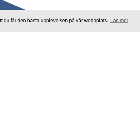
tt du får den bästa upplevelsen på vår webbplats.
Läs mer
Familjen Westerberg Fastigheter AB.
Tillhandahållit bostäder och lokaler sedan 1972.
Copyright © 2026 - All rights reserved