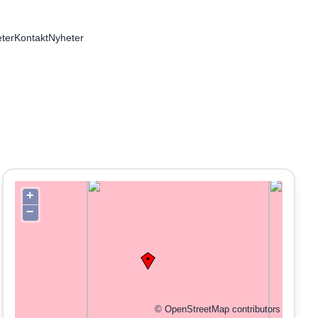
ter
Kontakt
Nyheter
+
−
©
OpenStreetMap
contributors