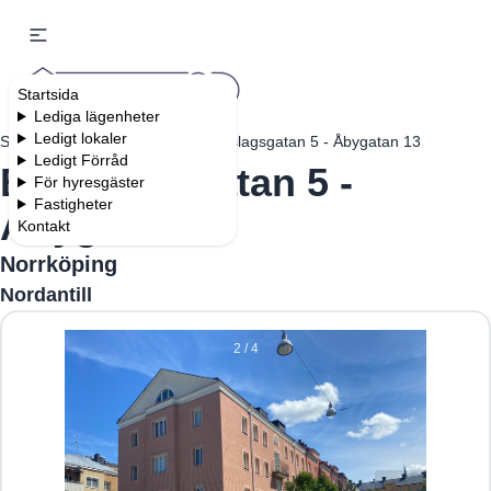
Startsida
Lediga lägenheter
Ledigt lokaler
Startsida
Fastigheter
Bergslagsgatan 5 - Åbygatan 13
Ledigt Förråd
Bergslagsgatan 5 -
För hyresgäster
Fastigheter
Åbygatan 13
Kontakt
Norrköping
Nordantill
2 / 4